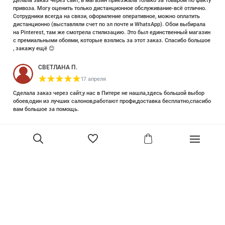
Делала заказ через сайт, в магазин приезжала только за товаром по факту
привоза. Могу оценить только дистанционное обслуживание-всё отлично.
Сотрудники всегда на связи, оформление оперативное, можно оплатить
дистанционно (выставляли счет по эл почте и WhatsApp). Обои выбирала
на Pinterest, там же смотрела стилизацию. Это был единственный магазин
с премиальными обоями, которые взялись за этот заказ. Спасибо большое
, закажу ещё 😊
СВЕТЛАНА П.
17 апреля
Сделала заказ через сайт,у нас в Питере не нашла,здесь большой выбор
обоев,один из лучших салонов,работают профи,доставка бесплатно,спасибо
вам большое за помощь.
Елизавета Петрова
23 июня 2025
Уже двадцать лет знакома с этой кампанией и использую их обои и краски
в разных своих проектах. Всегда готовы подсказать, проконсультировать,
помочь с выбором! Пользуюсь случаем и хочу сказать вам спасибо, что
В корзину
сохраняете возможность прийти в «ламповый» )магазинчик в центре, и
получить вашу экспертную поддержку! Для меня очень важно встречать
настоящих профессионалов!
артур малышев
30 марта