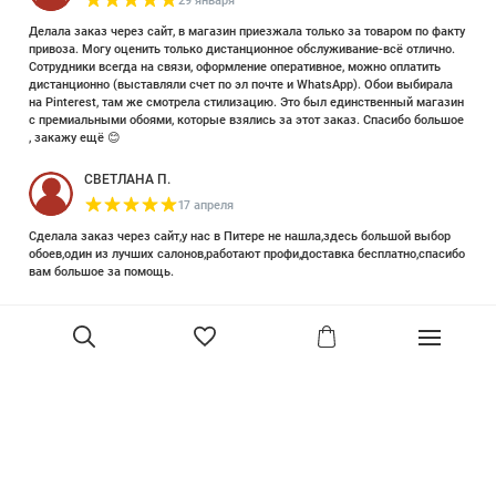
29 января
Делала заказ через сайт, в магазин приезжала только за товаром по факту
привоза. Могу оценить только дистанционное обслуживание-всё отлично.
Сотрудники всегда на связи, оформление оперативное, можно оплатить
дистанционно (выставляли счет по эл почте и WhatsApp). Обои выбирала
на Pinterest, там же смотрела стилизацию. Это был единственный магазин
с премиальными обоями, которые взялись за этот заказ. Спасибо большое
, закажу ещё 😊
СВЕТЛАНА П.
17 апреля
Сделала заказ через сайт,у нас в Питере не нашла,здесь большой выбор
обоев,один из лучших салонов,работают профи,доставка бесплатно,спасибо
вам большое за помощь.
Елизавета Петрова
23 июня 2025
Уже двадцать лет знакома с этой кампанией и использую их обои и краски
в разных своих проектах. Всегда готовы подсказать, проконсультировать,
помочь с выбором! Пользуюсь случаем и хочу сказать вам спасибо, что
В корзину
сохраняете возможность прийти в «ламповый» )магазинчик в центре, и
получить вашу экспертную поддержку! Для меня очень важно встречать
настоящих профессионалов!