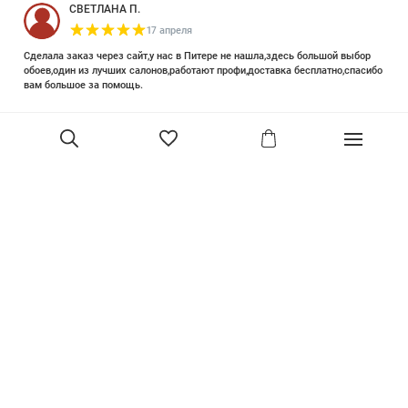
СВЕТЛАНА П.
17 апреля
Сделала заказ через сайт,у нас в Питере не нашла,здесь большой выбор
обоев,один из лучших салонов,работают профи,доставка бесплатно,спасибо
вам большое за помощь.
Елизавета Петрова
23 июня 2025
Уже двадцать лет знакома с этой кампанией и использую их обои и краски
в разных своих проектах. Всегда готовы подсказать, проконсультировать,
помочь с выбором! Пользуюсь случаем и хочу сказать вам спасибо, что
В корзину
сохраняете возможность прийти в «ламповый» )магазинчик в центре, и
получить вашу экспертную поддержку! Для меня очень важно встречать
настоящих профессионалов!
артур малышев
30 марта
Прекрасный салон, вежливое обслуживание и высокий профессионализм с
богатым ассортиментом 👍
Ольга Симонова
2 декабря 2022