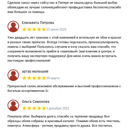
Сделала заказ через сайт,у нас в Питере не нашла,здесь большой выбор
обоев,один из лучших салонов,работают профи,доставка бесплатно,спасибо
вам большое за помощь.
Елизавета Петрова
23 июня 2025
Уже двадцать лет знакома с этой кампанией и использую их обои и краски
в разных своих проектах. Всегда готовы подсказать, проконсультировать,
помочь с выбором! Пользуюсь случаем и хочу сказать вам спасибо, что
сохраняете возможность прийти в «ламповый» )магазинчик в центре, и
получить вашу экспертную поддержку! Для меня очень важно встречать
настоящих профессионалов!
артур малышев
30 марта
Прекрасный салон, вежливое обслуживание и высокий профессионализм с
богатым ассортиментом 👍
Ольга Симонова
2 декабря 2022
Покупала обои. Выбирала долго, спасибо за терпение продавцу. Все
образцы обоев собраны в красивый каталог. Помимо обоев есть текстиль,
плинтуса. Атмосфера - уютная, продавец-просто душка. Все посчитал,