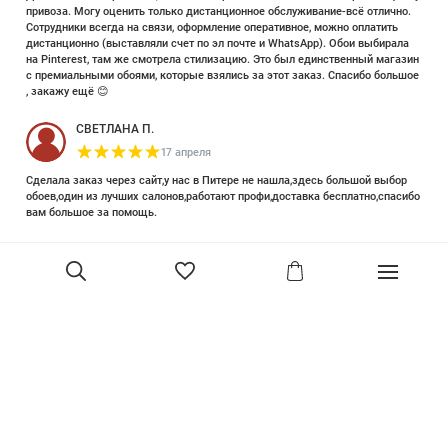
привоза. Могу оценить только дистанционное обслуживание-всё отлично.
Сотрудники всегда на связи, оформление оперативное, можно оплатить
дистанционно (выставляли счет по эл почте и WhatsApp). Обои выбирала
на Pinterest, там же смотрела стилизацию. Это был единственный магазин
с премиальными обоями, которые взялись за этот заказ. Спасибо большое
, закажу ещё 😊
СВЕТЛАНА П.
17 апреля
Сделала заказ через сайт,у нас в Питере не нашла,здесь большой выбор
обоев,один из лучших салонов,работают профи,доставка бесплатно,спасибо
вам большое за помощь.
Елизавета Петрова
23 июня 2025
Уже двадцать лет знакома с этой кампанией и использую их обои и краски
в разных своих проектах. Всегда готовы подсказать, проконсультировать,
помочь с выбором! Пользуюсь случаем и хочу сказать вам спасибо, что
В корзину
сохраняете возможность прийти в «ламповый» )магазинчик в центре, и
получить вашу экспертную поддержку! Для меня очень важно встречать
настоящих профессионалов!
артур малышев
30 марта