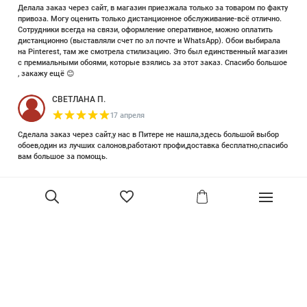
Делала заказ через сайт, в магазин приезжала только за товаром по факту
привоза. Могу оценить только дистанционное обслуживание-всё отлично.
Сотрудники всегда на связи, оформление оперативное, можно оплатить
дистанционно (выставляли счет по эл почте и WhatsApp). Обои выбирала
на Pinterest, там же смотрела стилизацию. Это был единственный магазин
с премиальными обоями, которые взялись за этот заказ. Спасибо большое
, закажу ещё 😊
СВЕТЛАНА П.
17 апреля
Сделала заказ через сайт,у нас в Питере не нашла,здесь большой выбор
обоев,один из лучших салонов,работают профи,доставка бесплатно,спасибо
вам большое за помощь.
Елизавета Петрова
23 июня 2025
Уже двадцать лет знакома с этой кампанией и использую их обои и краски
в разных своих проектах. Всегда готовы подсказать, проконсультировать,
помочь с выбором! Пользуюсь случаем и хочу сказать вам спасибо, что
В корзину
сохраняете возможность прийти в «ламповый» )магазинчик в центре, и
получить вашу экспертную поддержку! Для меня очень важно встречать
настоящих профессионалов!
артур малышев