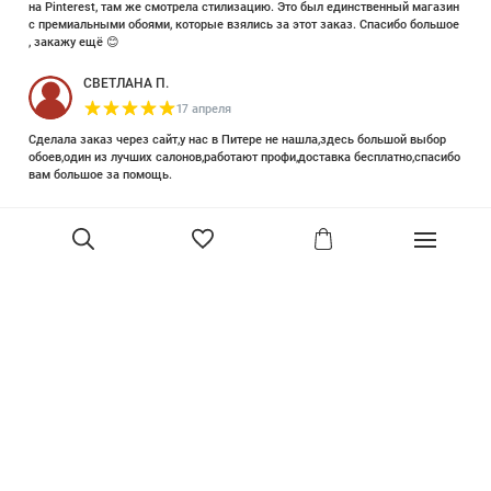
на Pinterest, там же смотрела стилизацию. Это был единственный магазин
с премиальными обоями, которые взялись за этот заказ. Спасибо большое
, закажу ещё 😊
СВЕТЛАНА П.
17 апреля
Сделала заказ через сайт,у нас в Питере не нашла,здесь большой выбор
обоев,один из лучших салонов,работают профи,доставка бесплатно,спасибо
вам большое за помощь.
Елизавета Петрова
23 июня 2025
Уже двадцать лет знакома с этой кампанией и использую их обои и краски
в разных своих проектах. Всегда готовы подсказать, проконсультировать,
помочь с выбором! Пользуюсь случаем и хочу сказать вам спасибо, что
В корзину
сохраняете возможность прийти в «ламповый» )магазинчик в центре, и
получить вашу экспертную поддержку! Для меня очень важно встречать
настоящих профессионалов!
артур малышев
30 марта
Прекрасный салон, вежливое обслуживание и высокий профессионализм с
богатым ассортиментом 👍