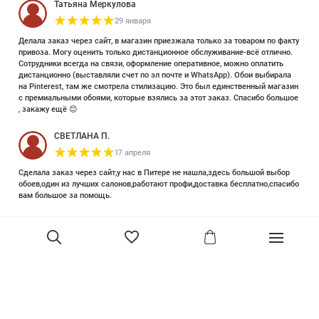
Татьяна Меркулова
29 января
Делала заказ через сайт, в магазин приезжала только за товаром по факту
привоза. Могу оценить только дистанционное обслуживание-всё отлично.
Сотрудники всегда на связи, оформление оперативное, можно оплатить
дистанционно (выставляли счет по эл почте и WhatsApp). Обои выбирала
на Pinterest, там же смотрела стилизацию. Это был единственный магазин
с премиальными обоями, которые взялись за этот заказ. Спасибо большое
, закажу ещё 😊
СВЕТЛАНА П.
17 апреля
Сделала заказ через сайт,у нас в Питере не нашла,здесь большой выбор
обоев,один из лучших салонов,работают профи,доставка бесплатно,спасибо
вам большое за помощь.
Елизавета Петрова
23 июня 2025
Уже двадцать лет знакома с этой кампанией и использую их обои и краски
в разных своих проектах. Всегда готовы подсказать, проконсультировать,
помочь с выбором! Пользуюсь случаем и хочу сказать вам спасибо, что
В корзину
сохраняете возможность прийти в «ламповый» )магазинчик в центре, и
получить вашу экспертную поддержку! Для меня очень важно встречать
настоящих профессионалов!