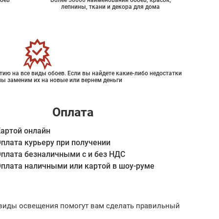
оев
Более 50000 наименований обоев, красок,
лепнины, ткани и декора для дома
ию на все виды обоев. Если вы найдете какие-либо недостатки
мы заменим их на новые или вернем деньги
Оплата
артой онлайн
плата курьеру при получении
плата безналичными с и без НДС
плата наличными или картой в шоу-руме
ые виды освещения помогут вам сделать правильный