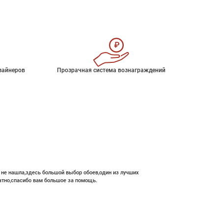
зайнеров
Прозрачная система вознаграждений
е не нашла,здесь большой выбор обоев,один из лучших
атно,спасибо вам большое за помощь.