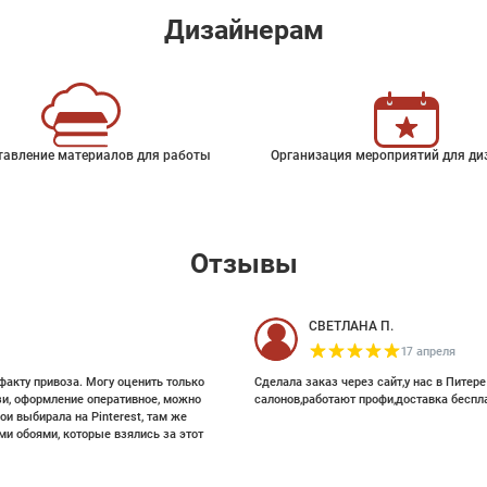
Дизайнерам
тавление материалов для работы
Организация мероприятий для ди
Отзывы
СВЕТЛАНА П.
17 апреля
факту привоза. Могу оценить только
Сделала заказ через сайт,у нас в Питер
зи, оформление оперативное, можно
салонов,работают профи,доставка беспл
ои выбирала на Pinterest, там же
и обоями, которые взялись за этот