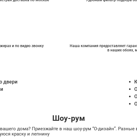
ыстрая доставка по Москве
Удобный фильтр подбора об
жерах и по видео звонку
Наша компания предоставляет гарант
в наших обоях, 
о двери
К
ии
О
О
О
Шоу-рум
ах вашего дома? Приезжайте в наш шоу-рум “О-дизайн”. Разн
уюся краску и лепнину