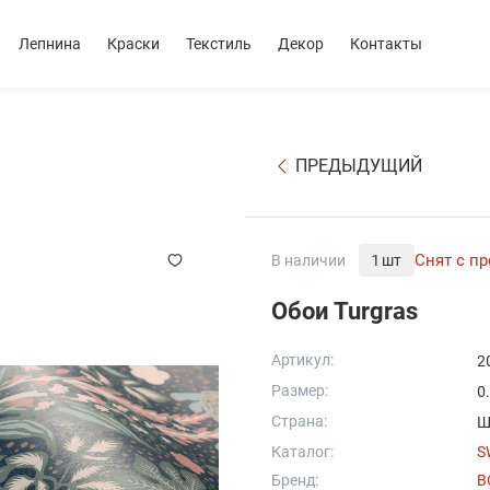
Лепнина
Краски
Текстиль
Декор
Контакты
ПРЕДЫДУЩИЙ
Снят с п
В наличии
1 шт
Обои Turgras
Артикул:
2
Размер:
0
Страна:
Ш
Каталог:
S
Бренд:
B