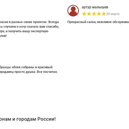
артур малышев
30 марта
раски в разных своих проектах. Всегда
Прекрасный салон, вежливое обслужива
ь случаем и хочу сказать вам спасибо,
ре, и получить вашу экспертную
лов!
 образцы обоев собраны в красивый
 продавец-просто душка. Все посчитал,
онам и городам России!