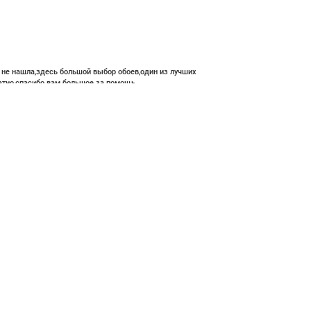
е не нашла,здесь большой выбор обоев,один из лучших
атно,спасибо вам большое за помощь.
 700 ₽
В корзину
ние и высокий профессионализм с богатым ассортиментом 👍