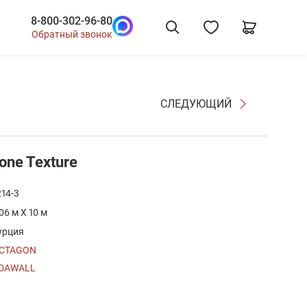
8-800-302-96-80
Обратный звонок
СЛЕДУЮЩИЙ
one Texture
214-3
.06 м X 10 м
урция
CTAGON
DAWALL