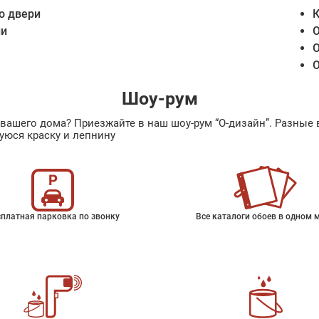
о двери
К
ии
О
О
О
Шоу-рум
ах вашего дома? Приезжайте в наш шоу-рум “О-дизайн”. Разн
уюся краску и лепнину
платная парковка по звонку
Все каталоги обоев в одном 