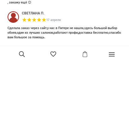
, закажу ещё 😊
СВЕТЛАНА П.
17 апреля
Сделала заказ через сайт,у нас в Питере не нашла,здесь большой выбор
обоев,один из лучших салонов,работают профи,доставка бесплатно,спасибо
вам большое за помощь.
Елизавета Петрова
23 июня 2025
Уже двадцать лет знакома с этой кампанией и использую их обои и краски
в разных своих проектах. Всегда готовы подсказать, проконсультировать,
помочь с выбором! Пользуюсь случаем и хочу сказать вам спасибо, что
В корзину
сохраняете возможность прийти в «ламповый» )магазинчик в центре, и
получить вашу экспертную поддержку! Для меня очень важно встречать
настоящих профессионалов!
артур малышев
30 марта
Прекрасный салон, вежливое обслуживание и высокий профессионализм с
богатым ассортиментом 👍
Ольга Симонова