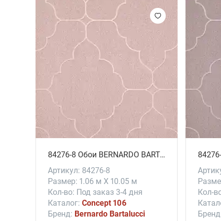
Краска для стен и потолков Flügger Flutex Pro 7
84276-8 Обои BERNARDO BARTALUCCI # Concept 106
Артикул: 84276-8
Артик
Размер: 1.06 м X 10.05 м
Размер
Кол-во: Под заказ 3-4 дня
Кол-во
Каталог:
Concept 106
Катал
Бренд:
Bernardo Bartalucci
Бренд