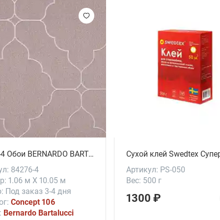
84276-4 Обои BERNARDO BARTALUCCI # Concept 106
Сухой клей Swedtex Супе
ул: 84276-4
Артикул: PS-050
: 1.06 м X 10.05 м
Вес: 500 г
: Под заказ 3-4 дня
1300 ₽
ог:
Concept 106
:
Bernardo Bartalucci