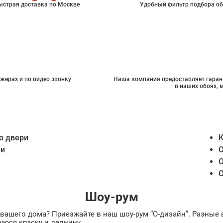
ыстрая доставка по Москве
Удобный фильтр подбора об
жерах и по видео звонку
Наша компания предоставляет гарант
в наших обоях, 
о двери
К
ии
О
О
О
Шоу-рум
ах вашего дома? Приезжайте в наш шоу-рум “О-дизайн”. Разн
уюся краску и лепнину