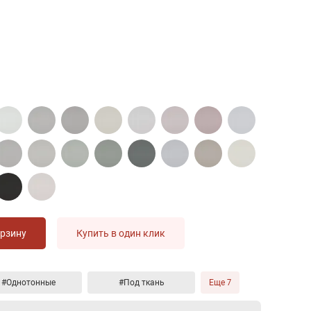
орзину
Купить в один клик
#Однотонные
#Под ткань
Еще 7