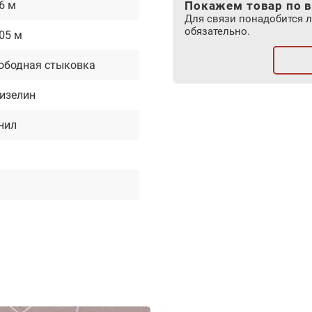
06 м
Покажем товар по в
Для связи понадобится 
обязательно.
.05 м
ободная стыковка
изелин
нил