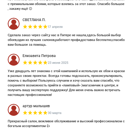
с премиальными обоями, которые взялись за этот заказ. Спасибо большое
, закажу ещё 😊
СВЕТЛАНА П.
17 апреля
Сделала заказ через сайт,у нас в Питере не нашла,здесь большой выбор
обоев,один из лучших салонов,работают профи,доставка бесплатно,спасибо
вам большое за помощь.
Елизавета Петрова
23 июня 2025
Уже двадцать лет знакома с этой кампанией и использую их обои и краски
в разных своих проектах. Всегда готовы подсказать, проконсультировать,
помочь с выбором! Пользуюсь случаем и хочу сказать вам спасибо, что
сохраняете возможность прийти в «ламповый» )магазинчик в центре, и
получить вашу экспертную поддержку! Для меня очень важно встречать
настоящих профессионалов!
артур малышев
30 марта
Прекрасный салон, вежливое обслуживание и высокий профессионализм с
богатым ассортиментом 👍