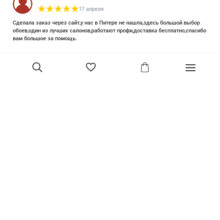
17 апреля
Сделала заказ через сайт,у нас в Питере не нашла,здесь большой выбор
обоев,один из лучших салонов,работают профи,доставка бесплатно,спасибо
вам большое за помощь.
Елизавета Петрова
23 июня 2025
Уже двадцать лет знакома с этой кампанией и использую их обои и краски
в разных своих проектах. Всегда готовы подсказать, проконсультировать,
помочь с выбором! Пользуюсь случаем и хочу сказать вам спасибо, что
В корзину
сохраняете возможность прийти в «ламповый» )магазинчик в центре, и
получить вашу экспертную поддержку! Для меня очень важно встречать
настоящих профессионалов!
артур малышев
30 марта
Прекрасный салон, вежливое обслуживание и высокий профессионализм с
богатым ассортиментом 👍
Ольга Симонова
2 декабря 2022
Покупала обои. Выбирала долго, спасибо за терпение продавцу. Все