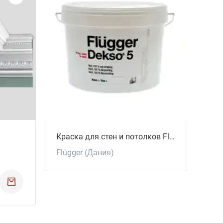
Flüg
Краска для стен и потолков Flügger Dekso-5
Flügger (Дания)