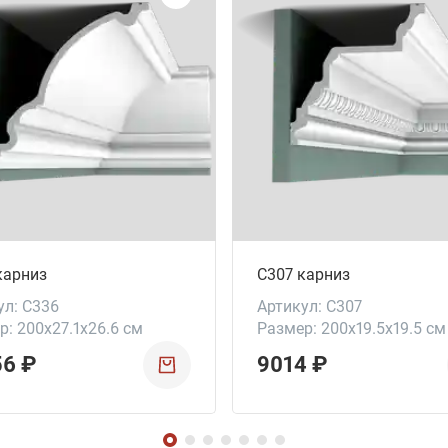
карниз
C307 карниз
ул: C336
Артикул: C307
р: 200x27.1x26.6 см
Размер: 200x19.5x19.5 см
56 ₽
9014 ₽