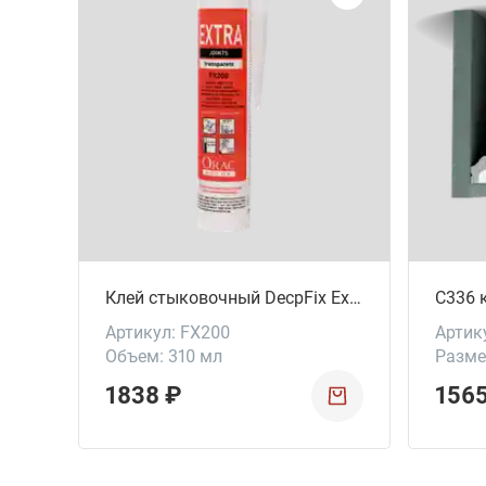
ей
Клей стыковочный DecpFix Extra
C336 
Артикул: FX200
Артик
Объем: 310 мл
Разме
1838 ₽
156