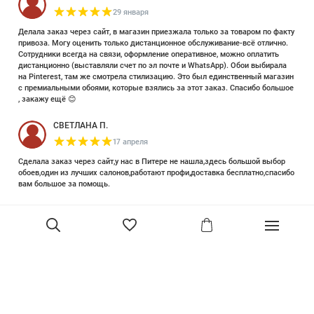
29 января
Делала заказ через сайт, в магазин приезжала только за товаром по факту
привоза. Могу оценить только дистанционное обслуживание-всё отлично.
Сотрудники всегда на связи, оформление оперативное, можно оплатить
дистанционно (выставляли счет по эл почте и WhatsApp). Обои выбирала
на Pinterest, там же смотрела стилизацию. Это был единственный магазин
с премиальными обоями, которые взялись за этот заказ. Спасибо большое
, закажу ещё 😊
СВЕТЛАНА П.
17 апреля
Сделала заказ через сайт,у нас в Питере не нашла,здесь большой выбор
обоев,один из лучших салонов,работают профи,доставка бесплатно,спасибо
вам большое за помощь.
Елизавета Петрова
23 июня 2025
Уже двадцать лет знакома с этой кампанией и использую их обои и краски
в разных своих проектах. Всегда готовы подсказать, проконсультировать,
помочь с выбором! Пользуюсь случаем и хочу сказать вам спасибо, что
В корзину
сохраняете возможность прийти в «ламповый» )магазинчик в центре, и
получить вашу экспертную поддержку! Для меня очень важно встречать
настоящих профессионалов!