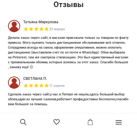
Отзывы
Татьяна Меркулова
29 января
Делала заказ через сайт, в магазин приезжала только за товаром по факту
привоза. Могу оценить только дистанционное обслуживание-всё отлично.
Сотрудники всегда на связи, оформление оперативное, можно оплатить
дистанционно (выставляли счет по эл почте и WhatsApp). Обои выбирала
на Pinterest, там же смотрела стилизацию. Это был единственный магазин
с премиальными обоями, которые взялись за этот заказ. Спасибо большое
, закажу ещё 😊
СВЕТЛАНА П.
17 апреля
Сделала заказ через сайт,у нас в Питере не нашла,здесь большой выбор
обоев,один из лучших салонов,работают профи,доставка бесплатно,спасибо
вам большое за помощь.
Елизавета Петрова
23 июня 2025
Уже двадцать лет знакома с этой кампанией и использую их обои и краски
в разных своих проектах. Всегда готовы подсказать, проконсультировать,