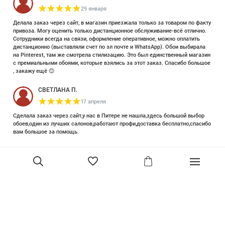
29 января
Делала заказ через сайт, в магазин приезжала только за товаром по факту
привоза. Могу оценить только дистанционное обслуживание-всё отлично.
Сотрудники всегда на связи, оформление оперативное, можно оплатить
дистанционно (выставляли счет по эл почте и WhatsApp). Обои выбирала
на Pinterest, там же смотрела стилизацию. Это был единственный магазин
с премиальными обоями, которые взялись за этот заказ. Спасибо большое
, закажу ещё 😊
СВЕТЛАНА П.
17 апреля
Сделала заказ через сайт,у нас в Питере не нашла,здесь большой выбор
обоев,один из лучших салонов,работают профи,доставка бесплатно,спасибо
вам большое за помощь.
Елизавета Петрова
23 июня 2025
Уже двадцать лет знакома с этой кампанией и использую их обои и краски
в разных своих проектах. Всегда готовы подсказать, проконсультировать,
помочь с выбором! Пользуюсь случаем и хочу сказать вам спасибо, что
В корзину
сохраняете возможность прийти в «ламповый» )магазинчик в центре, и
получить вашу экспертную поддержку! Для меня очень важно встречать
настоящих профессионалов!