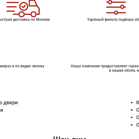
ыстрая доставка по Москве
Удобный фильтр подбора об
жерах и по видео звонку
Наша компания предоставляет гарант
в наших обоях, 
о двери
К
ии
О
О
О