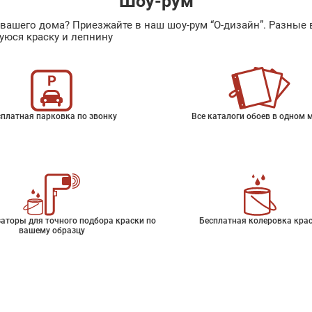
Шоу-рум
ах вашего дома? Приезжайте в наш шоу-рум “О-дизайн”. Разн
уюся краску и лепнину
платная парковка по звонку
Все каталоги обоев в одном 
аторы для точного подбора краски по
Бесплатная колеровка кра
вашему образцу