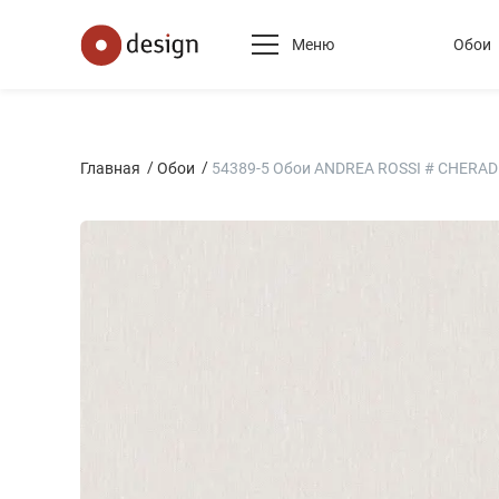
Меню
Обои
Главная
Обои
54389-5 Обои ANDREA ROSSI # CHERAD