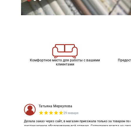
Комфортное место для работы с вашими
Предос
клиентами
Татьяна Меркулова
29 января
Делала заказ через сайт, в магазин приезжала только за товаром по 
дистанционное обслуживание-всё отлично. Сотрудники всегда на свя
оплатить дистанционно (выставляли счет по эл почте и WhatsApp). Об