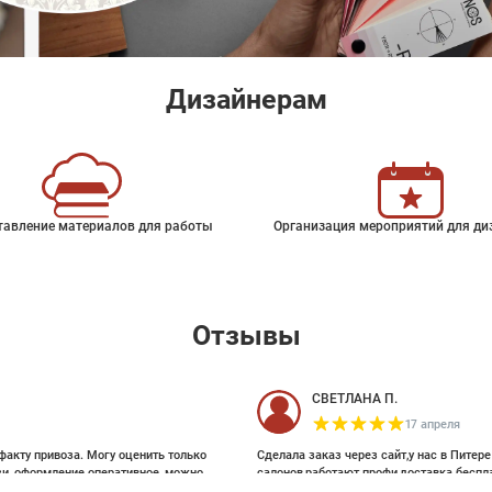
Дизайнерам
тавление материалов для работы
Организация мероприятий для ди
Отзывы
СВЕТЛАНА П.
17 апреля
факту привоза. Могу оценить только
Сделала заказ через сайт,у нас в Питер
зи, оформление оперативное, можно
салонов,работают профи,доставка беспл
ои выбирала на Pinterest, там же