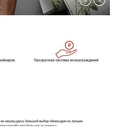
зайнеров
Прозрачная система вознаграждений
е не нашла,здесь большой выбор обоев,один из лучших
атно,спасибо вам большое за помощь.