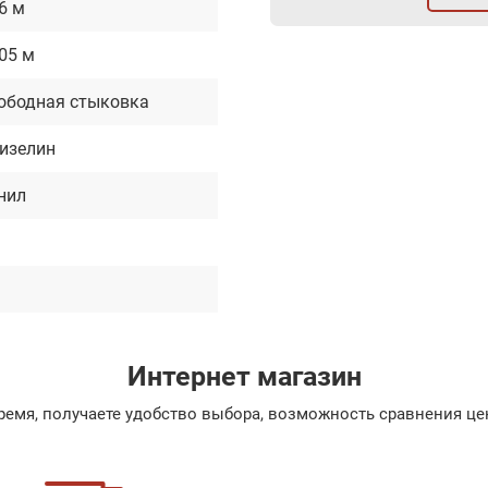
06 м
.05 м
ободная стыковка
изелин
нил
Интернет магазин
емя, получаете удобство выбора, возможность сравнения цен