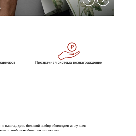
зайнеров
Прозрачная система вознаграждений
е не нашла,здесь большой выбор обоев,один из лучших
атно,спасибо вам большое за помощь.