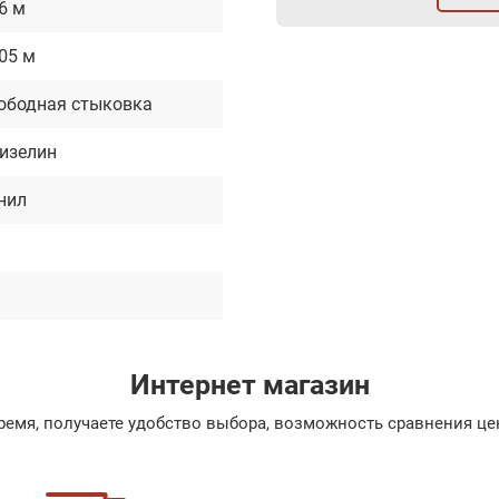
06 м
.05 м
ободная стыковка
изелин
нил
Интернет магазин
емя, получаете удобство выбора, возможность сравнения цен