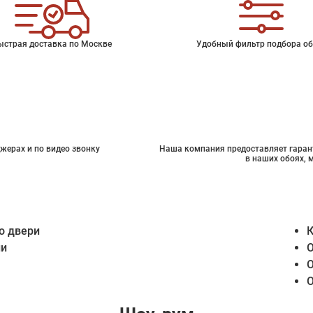
ыстрая доставка по Москве
Удобный фильтр подбора об
жерах и по видео звонку
Наша компания предоставляет гарант
в наших обоях, 
о двери
К
ии
О
О
О