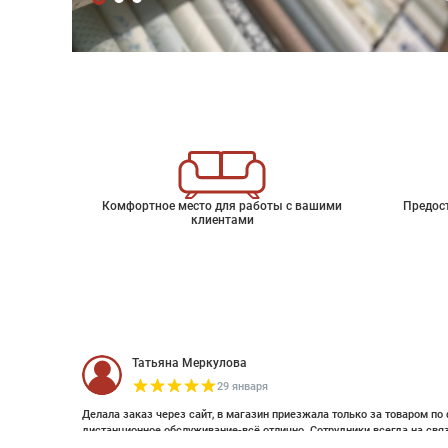
Комфортное место для работы с вашими
Предос
клиентами
Татьяна Меркулова
29 января
Делала заказ через сайт, в магазин приезжала только за товаром по 
дистанционное обслуживание-всё отлично. Сотрудники всегда на свя
оплатить дистанционно (выставляли счет по эл почте и WhatsApp). Об