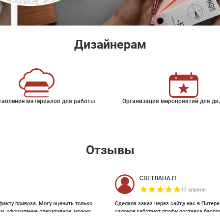
Дизайнерам
тавление материалов для работы
Организация мероприятий для ди
Отзывы
СВЕТЛАНА П.
17 апреля
факту привоза. Могу оценить только
Сделала заказ через сайт,у нас в Питер
зи, оформление оперативное, можно
салонов,работают профи,доставка беспл
ои выбирала на Pinterest, там же