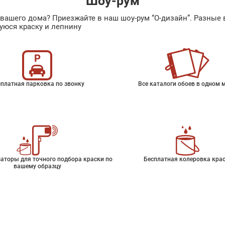
Шоу-рум
ах вашего дома? Приезжайте в наш шоу-рум “О-дизайн”. Разн
уюся краску и лепнину
платная парковка по звонку
Все каталоги обоев в одном 
аторы для точного подбора краски по
Бесплатная колеровка кра
вашему образцу