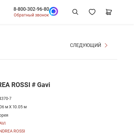
8-800-302-96-80
Обратный звонок
СЛЕДУЮЩИЙ
EA ROSSI # Gavi
4370-7
.06 м X 10.05 м
орея
AVI
NDREA ROSSI