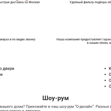
ыстрая доставка по Москве
Удобный фильтр подбора об
жерах и по видео звонку
Наша компания предоставляет гарант
в наших обоях, 
о двери
К
ии
О
О
О
Шоу-рум
ах вашего дома? Приезжайте в наш шоу-рум “О-дизайн”. Разн
уюся краску и лепнину