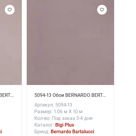
Арт
Разм
Кол-
Кат
Бре
58
5094-15 Обои BERNARDO BERTALUCCI # Bigi Plus
5094-13 Обои BERNARDO BERTALUCCI # Bigi Plus
Артикул: 5094-13
Размер: 1.06 м X 10 м
я
Кол-во: Под заказ 3-4 дня
Каталог:
Bigi Plus
i
Бренд:
Bernardo Bartalucci