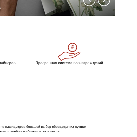
зайнеров
Прозрачная система вознаграждений
е не нашла,здесь большой выбор обоев,один из лучших
атно,спасибо вам большое за помощь.