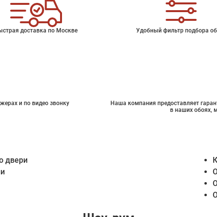
ыстрая доставка по Москве
Удобный фильтр подбора об
жерах и по видео звонку
Наша компания предоставляет гарант
в наших обоях, 
о двери
К
ии
О
О
О