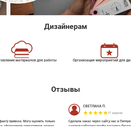
Дизайнерам
тавление материалов для работы
Организация мероприятий для ди
Отзывы
СВЕТЛАНА П.
17 апреля
факту привоза. Могу оценить только
Сделала заказ через сайт,у нас в Питер
зи, оформление оперативное, можно
салонов,работают профи,доставка беспл
ои выбирала на Pinterest, там же