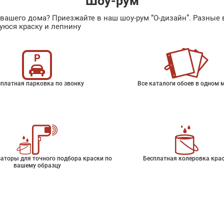
Шоу-рум
ах вашего дома? Приезжайте в наш шоу-рум “О-дизайн”. Разн
уюся краску и лепнину
платная парковка по звонку
Все каталоги обоев в одном 
аторы для точного подбора краски по
Бесплатная колеровка кра
вашему образцу