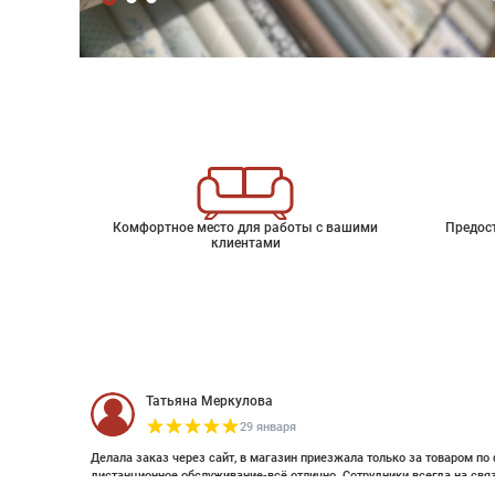
Комфортное место для работы с вашими
Предос
клиентами
Татьяна Меркулова
29 января
Делала заказ через сайт, в магазин приезжала только за товаром по 
дистанционное обслуживание-всё отлично. Сотрудники всегда на свя
оплатить дистанционно (выставляли счет по эл почте и WhatsApp). Об