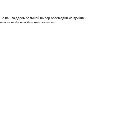
е не нашла,здесь большой выбор обоев,один из лучших
атно,спасибо вам большое за помощь.
 800 ₽
В корзину
ние и высокий профессионализм с богатым ассортиментом 👍