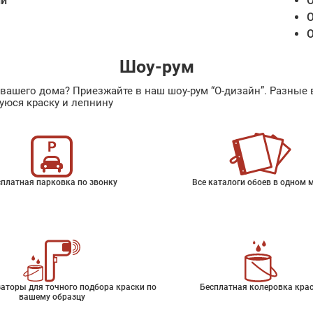
ии
О
О
О
Шоу-рум
ах вашего дома? Приезжайте в наш шоу-рум “О-дизайн”. Разн
уюся краску и лепнину
платная парковка по звонку
Все каталоги обоев в одном 
аторы для точного подбора краски по
Бесплатная колеровка кра
вашему образцу