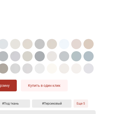
орзину
Купить в один клик
#Под ткань
#Персиковый
Еще 5