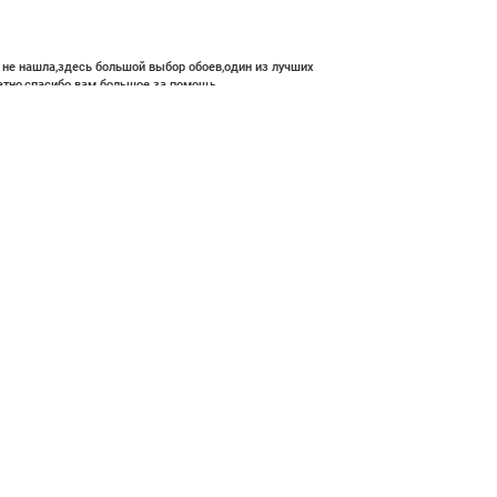
е не нашла,здесь большой выбор обоев,один из лучших
атно,спасибо вам большое за помощь.
 800 ₽
В корзину
ние и высокий профессионализм с богатым ассортиментом 👍