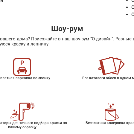
ии
О
О
О
Шоу-рум
ах вашего дома? Приезжайте в наш шоу-рум “О-дизайн”. Разн
уюся краску и лепнину
платная парковка по звонку
Все каталоги обоев в одном 
аторы для точного подбора краски по
Бесплатная колеровка кра
вашему образцу