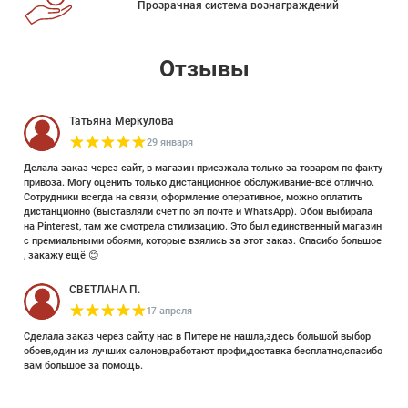
Прозрачная система вознаграждений
Отзывы
Татьяна Меркулова
29 января
Делала заказ через сайт, в магазин приезжала только за товаром по факту
привоза. Могу оценить только дистанционное обслуживание-всё отлично.
Сотрудники всегда на связи, оформление оперативное, можно оплатить
дистанционно (выставляли счет по эл почте и WhatsApp). Обои выбирала
на Pinterest, там же смотрела стилизацию. Это был единственный магазин
с премиальными обоями, которые взялись за этот заказ. Спасибо большое
, закажу ещё 😊
СВЕТЛАНА П.
17 апреля
Сделала заказ через сайт,у нас в Питере не нашла,здесь большой выбор
обоев,один из лучших салонов,работают профи,доставка бесплатно,спасибо
вам большое за помощь.
Елизавета Петрова