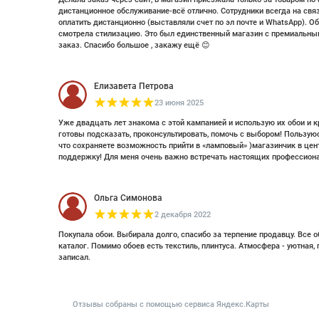
дистанционное обслуживание-всё отлично. Сотрудники всегда на свя
оплатить дистанционно (выставляли счет по эл почте и WhatsApp). Об
смотрела стилизацию. Это был единственный магазин с премиальным
заказ. Спасибо большое , закажу ещё 😊
Елизавета Петрова
23 июня 2025
Уже двадцать лет знакома с этой кампанией и использую их обои и к
готовы подсказать, проконсультировать, помочь с выбором! Пользуюс
что сохраняете возможность прийти в «ламповый» )магазинчик в цент
поддержку! Для меня очень важно встречать настоящих профессиона
Ольга Симонова
2 декабря 2022
Покупала обои. Выбирала долго, спасибо за терпение продавцу. Все
каталог. Помимо обоев есть текстиль, плинтуса. Атмосфера - уютная,
записал.
Отзывы собраны с помощью сервиса Яндекс.Карты