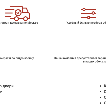
ыстрая доставка по Москве
Удобный фильтр подбора об
жерах и по видео звонку
Наша компания предоставляет гарант
в наших обоях, 
о двери
К
ии
О
О
О