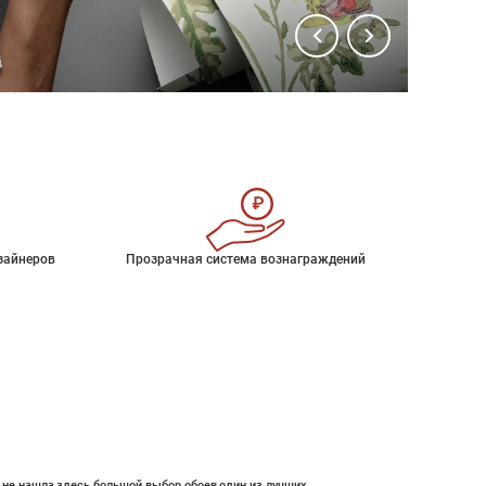
зайнеров
Прозрачная система вознаграждений
е не нашла,здесь большой выбор обоев,один из лучших