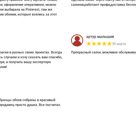
зи, оформление оперативное, можно
салонов,работают профи,доставка беспл
ои выбирала на Pinterest, там же
и обоями, которые взялись за этот
артур малышев
30 марта
раски в разных своих проектах. Всегда
Прекрасный салон, вежливое обслужива
ь случаем и хочу сказать вам спасибо,
ре, и получить вашу экспертную
лов!
 образцы обоев собраны в красивый
 продавец-просто душка. Все посчитал,