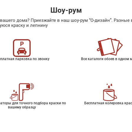
Шоу-рум
ах вашего дома? Приезжайте в наш шоу-рум “О-дизайн”. Разн
уюся краску и лепнину
платная парковка по звонку
Все каталоги обоев в одном 
аторы для точного подбора краски по
Бесплатная колеровка кра
вашему образцу