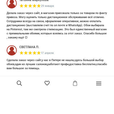
Татьяна Меркулова
29 января
Делала заказ через сайт, в магазин приезжала только за товаром по факту
привоза. Могу оценить только дистанционное обслуживание-всё отлично.
Сотрудники всегда на связи, оформление оперативное, можно оплатить
дистанционно (выставляли счет по эл почте и WhatsApp). Обои выбирала
на Pinterest, там же смотрела стилизацию. Это был единственный магазин
с премиальными обоями, которые взялись за этот заказ. Спасибо большое
, закажу ещё 😊
СВЕТЛАНА П.
17 апреля
Сделала заказ через сайт,у нас в Питере не нашла,здесь большой выбор
обоев,один из лучших салонов,работают профи,доставка бесплатно,спасибо
вам большое за помощь.
Елизавета Петрова
23 июня 2025
Уже двадцать лет знакома с этой кампанией и использую их обои и краски
в разных своих проектах. Всегда готовы подсказать, проконсультировать,
помочь с выбором! Пользуюсь случаем и хочу сказать вам спасибо, что
В корзину
сохраняете возможность прийти в «ламповый» )магазинчик в центре, и
получить вашу экспертную поддержку! Для меня очень важно встречать
настоящих профессионалов!