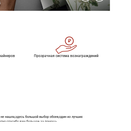
зайнеров
Прозрачная система вознаграждений
е не нашла,здесь большой выбор обоев,один из лучших
атно,спасибо вам большое за помощь.