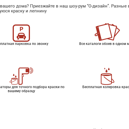
ах вашего дома? Приезжайте в наш шоу-рум “О-дизайн”. Разн
уюся краску и лепнину
платная парковка по звонку
Все каталоги обоев в одном 
аторы для точного подбора краски по
Бесплатная колеровка кра
вашему образцу