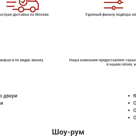
ыстрая доставка по Москве
Удобный фильтр подбора об
жерах и по видео звонку
Наша компания предоставляет гарант
в наших обоях, 
о двери
К
ии
О
О
О
Шоу-рум