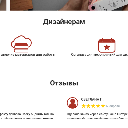
Дизайнерам
тавление материалов для работы
Организация мероприятий для ди
Отзывы
СВЕТЛАНА П.
17 апреля
факту привоза. Могу оценить только
Сделала заказ через сайт,у нас в Питер
зи, оформление оперативное, можно
салонов,работают профи,доставка беспл
ои выбирала на Pinterest, там же
и обоями, которые взялись за этот