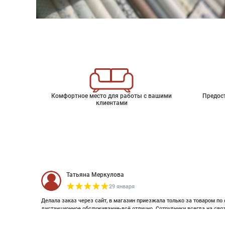
Комфортное место для работы с вашими
Предос
клиентами
Татьяна Меркулова
29 января
Делала заказ через сайт, в магазин приезжала только за товаром по 
дистанционное обслуживание-всё отлично. Сотрудники всегда на свя
оплатить дистанционно (выставляли счет по эл почте и WhatsApp). Об
Панно ESTA HOME "Paradise"
смотрела стилизацию. Это был единственный магазин с премиальным