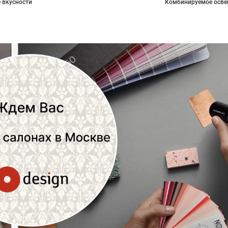
 вкусности
Комбинируемое осве