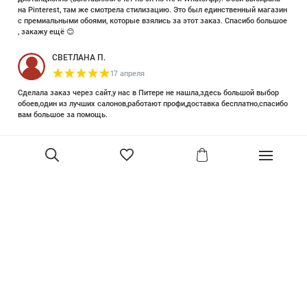
на Pinterest, там же смотрела стилизацию. Это был единственный магазин
с премиальными обоями, которые взялись за этот заказ. Спасибо большое
, закажу ещё 😊
СВЕТЛАНА П.
17 апреля
Сделала заказ через сайт,у нас в Питере не нашла,здесь большой выбор
обоев,один из лучших салонов,работают профи,доставка бесплатно,спасибо
вам большое за помощь.
Елизавета Петрова
23 июня 2025
Уже двадцать лет знакома с этой кампанией и использую их обои и краски
в разных своих проектах. Всегда готовы подсказать, проконсультировать,
помочь с выбором! Пользуюсь случаем и хочу сказать вам спасибо, что
В корзину
сохраняете возможность прийти в «ламповый» )магазинчик в центре, и
получить вашу экспертную поддержку! Для меня очень важно встречать
настоящих профессионалов!
артур малышев
30 марта
Прекрасный салон, вежливое обслуживание и высокий профессионализм с
богатым ассортиментом 👍