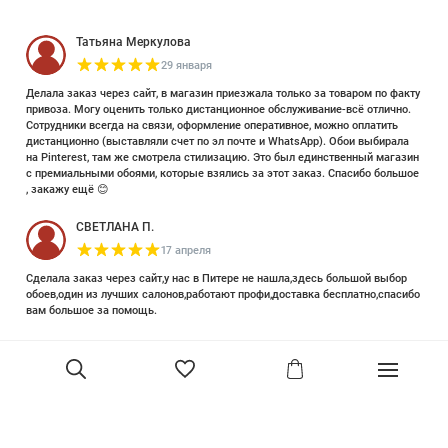
Татьяна Меркулова
29 января
Делала заказ через сайт, в магазин приезжала только за товаром по факту
привоза. Могу оценить только дистанционное обслуживание-всё отлично.
Сотрудники всегда на связи, оформление оперативное, можно оплатить
дистанционно (выставляли счет по эл почте и WhatsApp). Обои выбирала
на Pinterest, там же смотрела стилизацию. Это был единственный магазин
с премиальными обоями, которые взялись за этот заказ. Спасибо большое
, закажу ещё 😊
СВЕТЛАНА П.
17 апреля
Сделала заказ через сайт,у нас в Питере не нашла,здесь большой выбор
обоев,один из лучших салонов,работают профи,доставка бесплатно,спасибо
вам большое за помощь.
Елизавета Петрова
23 июня 2025
Уже двадцать лет знакома с этой кампанией и использую их обои и краски
в разных своих проектах. Всегда готовы подсказать, проконсультировать,
помочь с выбором! Пользуюсь случаем и хочу сказать вам спасибо, что
В корзину
сохраняете возможность прийти в «ламповый» )магазинчик в центре, и