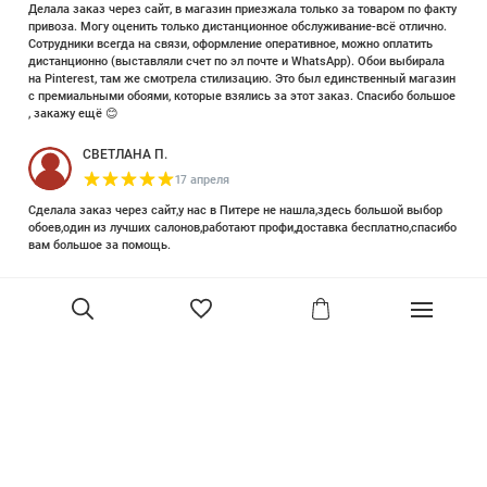
Делала заказ через сайт, в магазин приезжала только за товаром по факту
привоза. Могу оценить только дистанционное обслуживание-всё отлично.
Сотрудники всегда на связи, оформление оперативное, можно оплатить
дистанционно (выставляли счет по эл почте и WhatsApp). Обои выбирала
на Pinterest, там же смотрела стилизацию. Это был единственный магазин
с премиальными обоями, которые взялись за этот заказ. Спасибо большое
, закажу ещё 😊
СВЕТЛАНА П.
17 апреля
Сделала заказ через сайт,у нас в Питере не нашла,здесь большой выбор
обоев,один из лучших салонов,работают профи,доставка бесплатно,спасибо
вам большое за помощь.
Елизавета Петрова
23 июня 2025
Уже двадцать лет знакома с этой кампанией и использую их обои и краски
в разных своих проектах. Всегда готовы подсказать, проконсультировать,
помочь с выбором! Пользуюсь случаем и хочу сказать вам спасибо, что
В корзину
сохраняете возможность прийти в «ламповый» )магазинчик в центре, и
получить вашу экспертную поддержку! Для меня очень важно встречать
настоящих профессионалов!
артур малышев