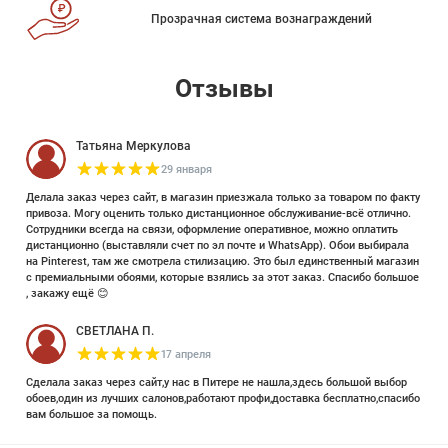
Прозрачная система вознаграждений
Отзывы
Татьяна Меркулова
29 января
Делала заказ через сайт, в магазин приезжала только за товаром по факту
привоза. Могу оценить только дистанционное обслуживание-всё отлично.
Сотрудники всегда на связи, оформление оперативное, можно оплатить
дистанционно (выставляли счет по эл почте и WhatsApp). Обои выбирала
на Pinterest, там же смотрела стилизацию. Это был единственный магазин
с премиальными обоями, которые взялись за этот заказ. Спасибо большое
, закажу ещё 😊
СВЕТЛАНА П.
17 апреля
Сделала заказ через сайт,у нас в Питере не нашла,здесь большой выбор
обоев,один из лучших салонов,работают профи,доставка бесплатно,спасибо
вам большое за помощь.