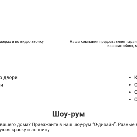
жерах и по видео звонку
Наша компания предоставляет гарант
в наших обоях, 
о двери
К
ии
О
О
О
Шоу-рум
ах вашего дома? Приезжайте в наш шоу-рум “О-дизайн”. Разн
уюся краску и лепнину