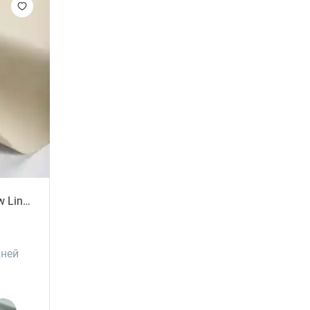
Обои флизелиновые Straw Linen
дней