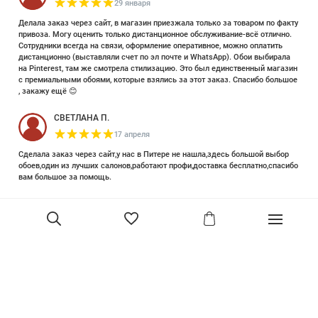
29 января
Делала заказ через сайт, в магазин приезжала только за товаром по факту
привоза. Могу оценить только дистанционное обслуживание-всё отлично.
Сотрудники всегда на связи, оформление оперативное, можно оплатить
дистанционно (выставляли счет по эл почте и WhatsApp). Обои выбирала
на Pinterest, там же смотрела стилизацию. Это был единственный магазин
с премиальными обоями, которые взялись за этот заказ. Спасибо большое
, закажу ещё 😊
СВЕТЛАНА П.
17 апреля
Сделала заказ через сайт,у нас в Питере не нашла,здесь большой выбор
обоев,один из лучших салонов,работают профи,доставка бесплатно,спасибо
вам большое за помощь.
Елизавета Петрова
23 июня 2025
Уже двадцать лет знакома с этой кампанией и использую их обои и краски
в разных своих проектах. Всегда готовы подсказать, проконсультировать,
помочь с выбором! Пользуюсь случаем и хочу сказать вам спасибо, что
В корзину
сохраняете возможность прийти в «ламповый» )магазинчик в центре, и
получить вашу экспертную поддержку! Для меня очень важно встречать
настоящих профессионалов!