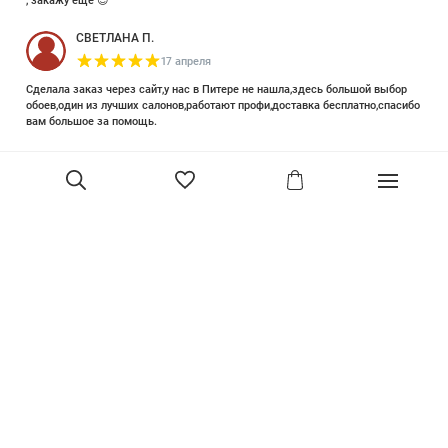
, закажу ещё 😊
СВЕТЛАНА П.
17 апреля
Сделала заказ через сайт,у нас в Питере не нашла,здесь большой выбор
обоев,один из лучших салонов,работают профи,доставка бесплатно,спасибо
вам большое за помощь.
Елизавета Петрова
23 июня 2025
Уже двадцать лет знакома с этой кампанией и использую их обои и краски
в разных своих проектах. Всегда готовы подсказать, проконсультировать,
помочь с выбором! Пользуюсь случаем и хочу сказать вам спасибо, что
В корзину
сохраняете возможность прийти в «ламповый» )магазинчик в центре, и
получить вашу экспертную поддержку! Для меня очень важно встречать
настоящих профессионалов!
артур малышев
30 марта
Прекрасный салон, вежливое обслуживание и высокий профессионализм с
богатым ассортиментом 👍
Ольга Симонова