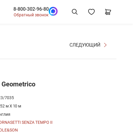
8-800-302-96-80
Обратный звонок
СЛЕДУЮЩИЙ
 Geometrico
23/7035
.52 м X 10 м
нглия
ORNASETTI SENZA TEMPO II
OLE&SON