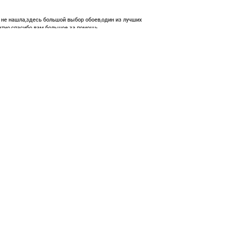
е не нашла,здесь большой выбор обоев,один из лучших
атно,спасибо вам большое за помощь.
 200 ₽
В корзину
ние и высокий профессионализм с богатым ассортиментом 👍