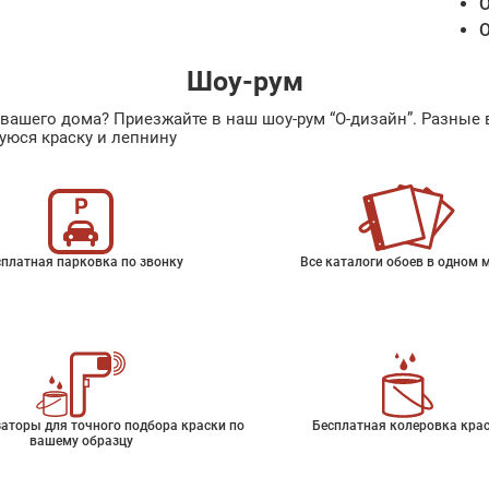
О
О
Шоу-рум
ах вашего дома? Приезжайте в наш шоу-рум “О-дизайн”. Разн
уюся краску и лепнину
платная парковка по звонку
Все каталоги обоев в одном 
аторы для точного подбора краски по
Бесплатная колеровка кра
вашему образцу