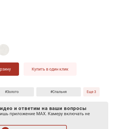
орзину
Купить в один клик
#Золото
#Спальня
Еще 3
идео и ответим на ваши вопросы
лишь приложение MAX. Камеру включать не